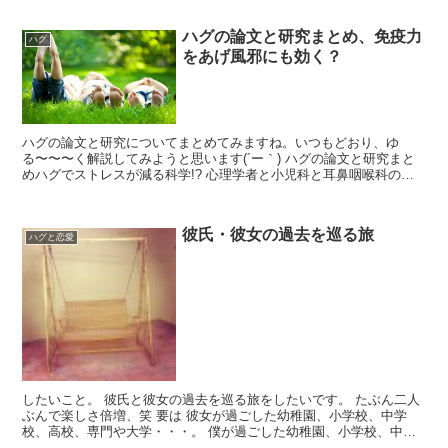
ハグの論文と研究まとめ、免疫力
ハグ
をあげ風邪にも効く？
ハグの論文と研究についてまとめてみますね。いつもどおり、ゆ
る〜〜〜く解説してみようと思います(´ー｀) ハグの論文と研究まと
めハグでストレスが減る科学!? 心理学者と小児科と耳鼻咽喉科のハ
グハグ論文〜風邪の免疫力がつく!? カーネギーメロン...
彼氏・彼女の過去を巡る旅
ハグと恋愛
したいこと。 彼氏と彼女の過去を巡る旅をしたいです。 たぶん二人
ぶんで楽しさ倍増、笑 要は 彼女が過ごした幼稚園、小学校、中学
校、高校、専門や大学・・・。 僕が過ごした幼稚園、小学校、中学
校、高校、専門や大学・・・。 と巡る過去の旅。 生ま...