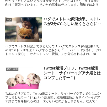
性がぴったりとあいそうな彼女ができました(*-ω-)-ω-*)。今は同棲に
向けて頑張っています。そのため募集は停止します。簡単ではありま
すが、今までありがとうございま...
ハグでストレス解消効果、ストレ
ハグ
スが3分の1らしい泣くとさらに～
ハグでストレス解消ができるだって！ ハグでストレス解消効果！3分
の1にストレス軽減！ ハグすると脳から「ドーパミン（快感）、セロ
トニン（安心）、オキシトシン（愛情）」が分泌されるよね。 毎日
30秒のハグでストレスの1/3は解消されるみたい。...
Twitter婚活プロフ、Twitter婚活
婚活・結婚
シート、サイバーイグアナ婚とは
コンプした!(´ー｀)
Twitter婚活プロフ、Twitter婚活シート、サイバーイグアナ婚とはコン
プしました!(´ー｀) ibjという超お堅い結婚相談所からサイバーイグア
ナ婚まで身を振れるのは、僕ぐらいなのかもしれません。なんて！笑
ただ、学歴や年収、見た目な...