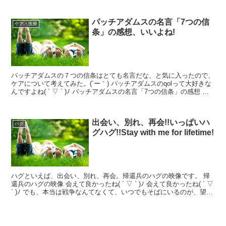
パッチアダムスの名言「7つの信
ケア・医療
条」の感想、いいよね!
パッチアダムスの７つの信条はとても名言だな、と気に入ったので、
ケアについて考えてみた。(´ー｀) パッチアダムスのqolって大好きな
んですよね( ´ ▽ ` )ﾉ パッチアダムスの名言「7つの信条」の感想 ひ
とをケアする理由はただひとつ。人...
出会い、別れ、再会!!いっぱいハ
ハグ
グハグ!!Stay with me for lifetime!
ハグといえば、出会い、別れ、再会。帰還兵のハグの映像です。 帰
還兵のハグの映像 会えて良かったね( ´ ▽ ` )ﾉ 会えて良かったね( ´ ▽
` )ﾉ でも、本当は戦争なんてなくて、いつでもそばにいるのが、望ま
しい形ですよね。兵隊さんの...