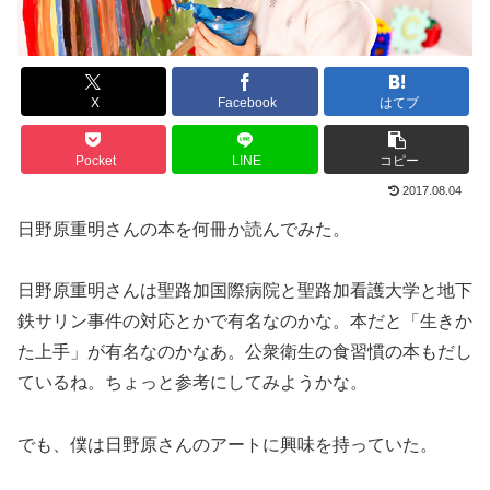
X
Facebook
はてブ
Pocket
LINE
コピー
2017.08.04
日野原重明さんの本を何冊か読んでみた。
日野原重明さんは聖路加国際病院と聖路加看護大学と地下
鉄サリン事件の対応とかで有名なのかな。本だと「生きか
た上手」が有名なのかなあ。公衆衛生の食習慣の本もだし
ているね。ちょっと参考にしてみようかな。
でも、僕は日野原さんのアートに興味を持っていた。