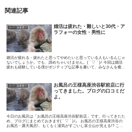
関連記事
婚活は疲れた・難しいと30代・ア
スパ・温泉巡り
ラフォーの女性・男性に
婚活が疲れる・疲れたと思ってやめたいと思っている人もいるんじゃ
ないでしょうか。でも、諦めちゃいけません。( ´ ▽ ` )ﾉ 今回は婚活
疲れも経験している僕がポジティブな記事を書いて、みなさんを癒し
てあげたいと思います ヽ(´▽｀)/ あと...
お風呂の王様高座渋谷駅前店に行
スパ・温泉巡り
ってきました。ブログの口コミだ
よ。
今日のお風呂は「お風呂の王様高座渋谷駅前店」です。行ってきたた
め、ブログにまとめておきます( ´ ▽ ` )ﾉ。 お風呂の王様高座渋谷の
お風呂・露天風呂!、もくもく湯気がすごいし富士山が見える!? この
スパ温泉の特徴はなんといっても、露店風...