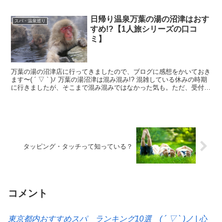
日帰り温泉万葉の湯の沼津はおす
スパ・温泉巡り
すめ!?【1人旅シリーズの口コ
ミ】
万葉の湯の沼津店に行ってきましたので、ブログに感想をかいておき
ます〜( ´ ▽ ` )ﾉ 万葉の湯沼津は混み混み!? 混雑している休みの時期
に行きましたが、そこまで混み混みではなかった気も。ただ、受付ス
タッフによると、夜は混雑するかも。と言...
タッピング・タッチって知っている？
コメント
東京都内おすすめスパ ランキング10選 ( ´ ▽ ` )ノ | 心