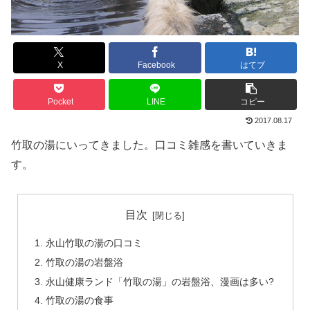
X
Facebook
はてブ
Pocket
LINE
コピー
2017.08.17
竹取の湯にいってきました。口コミ雑感を書いていきま
す。
目次
永山竹取の湯の口コミ
竹取の湯の岩盤浴
永山健康ランド「竹取の湯」の岩盤浴、漫画は多い?
竹取の湯の食事