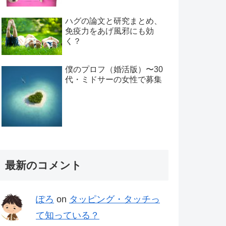
ハグの論文と研究まとめ、
免疫力をあげ風邪にも効
く？
僕のプロフ（婚活版）〜30
代・ミドサーの女性で募集
最新のコメント
ぽろ
on
タッピング・タッチっ
て知っている？