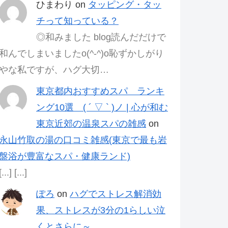
ひまわり
on
タッピング・タッ
チって知っている？
◎和みました blog読んだだけで
和んでしまいましたo(^-^)o恥ずかしがり
やな私ですが、ハグ大切…
東京都内おすすめスパ ランキ
ング10選 ( ´ ▽ ` )ノ | 心が和む
東京近郊の温泉スパの雑感
on
永山竹取の湯の口コミ雑感(東京で最も岩
盤浴が豊富なスパ・健康ランド)
[...] [...]
ぽろ
on
ハグでストレス解消効
果、ストレスが3分の1らしい泣
くとさらに～