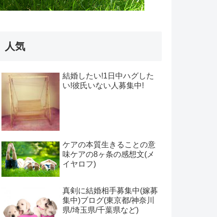
人気
結婚したい!1日中ハグした
い!彼氏いない人募集中!
ケアの本質生きることの意
味ケアの8ヶ条の感想文(メ
イヤロフ)
真剣に結婚相手募集中(嫁募
集中)ブログ(東京都/神奈川
県/埼玉県/千葉県など)