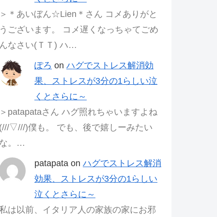
＞＊あいぼん☆Lien＊さん コメありがと
うございます。 コメ遅くなっちゃてごめ
んなさい(ＴＴ) ハ…
ぽろ
on
ハグでストレス解消効
果、ストレスが3分の1らしい泣
くとさらに～
＞patapataさん ハグ照れちゃいますよね
(///▽///)僕も。 でも、後で嬉しーみたい
な。…
patapata
on
ハグでストレス解消
効果、ストレスが3分の1らしい
泣くとさらに～
私は以前、イタリア人の家族の家にお邪