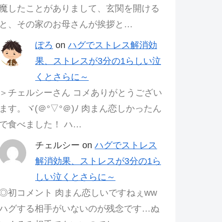
魔したことがありまして、玄関を開ける
と、その家のお母さんが挨拶と…
ぽろ
on
ハグでストレス解消効
果、ストレスが3分の1らしい泣
くとさらに～
＞チェルシーさん コメありがとうござい
ます。ヾ(＠°▽°＠)ﾉ 肉まん恋しかったん
で食べました！ ハ…
チェルシー
on
ハグでストレス
解消効果、ストレスが3分の1ら
しい泣くとさらに～
◎初コメント 肉まん恋しいですねぇww
ハグする相手がいないのが残念です…ぬ