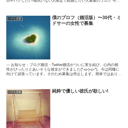
日中ハグしたい!彼氏いない人限定で結婚したい人募集のブログ 今は
相手がいないので婚活中で結婚相手募集中です。...
僕のプロフ（婚活版）〜30代・ミ
ハグと恋愛
ドサーの女性で募集
--- お知らせ：ブログ婚活・Twitter婚活がついに実を結び、心内の相
性がぴったりとあいそうな彼女ができました(*-ω-)-ω-*)。今は同棲に
向けて頑張っています。そのため募集は停止します。簡単ではありま
すが、今までありがとうございま...
純粋で優しい彼氏が欲しい!
ハグと恋愛