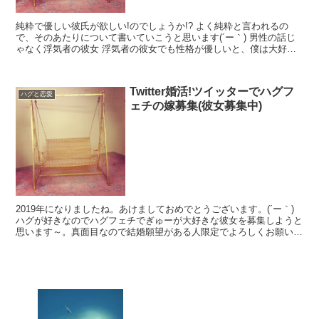
純粋で優しい彼氏が欲しい!のでしょうか!? よく純粋と言われるの
で、そのあたりについて書いていこうと思います(´ー｀) 男性の話じ
ゃなく浮気者の彼女 浮気者の彼女でも性格が優しいと、僕は大好き
になってしまうタイプです。 純粋な男と浮気者の彼...
Twitter婚活!ツイッターでハグフ
ハグと恋愛
ェチの嫁募集(彼女募集中)
2019年になりましたね。あけましておめでとうございます。(´ー｀)
ハグが好きなのでハグフェチでぎゅーが大好きな彼女を募集しようと
思います～。真面目なので結婚願望がある人限定でよろしくお願いし
ます。 【twitter婚活】ツイッターでハグ...