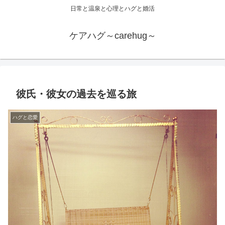
日常と温泉と心理とハグと婚活
ケアハグ～carehug～
彼氏・彼女の過去を巡る旅
ハグと恋愛