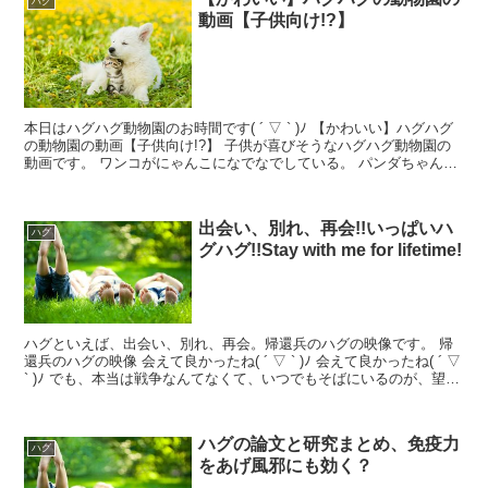
ハグ
動画【子供向け!?】
本日はハグハグ動物園のお時間です( ´ ▽ ` )ﾉ 【かわいい】ハグハグ
の動物園の動画【子供向け!?】 子供が喜びそうなハグハグ動物園の
動画です。 ワンコがにゃんこになでなでしている。 パンダちゃんの
かまってちゃんぐらいが半端ない、こうい...
出会い、別れ、再会!!いっぱいハ
ハグ
グハグ!!Stay with me for lifetime!
ハグといえば、出会い、別れ、再会。帰還兵のハグの映像です。 帰
還兵のハグの映像 会えて良かったね( ´ ▽ ` )ﾉ 会えて良かったね( ´ ▽
` )ﾉ でも、本当は戦争なんてなくて、いつでもそばにいるのが、望ま
しい形ですよね。兵隊さんの...
ハグの論文と研究まとめ、免疫力
ハグ
をあげ風邪にも効く？