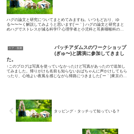
ハグの論文と研究についてまとめてみますね。いつもどおり、ゆ
る〜〜〜く解説してみようと思います(´ー｀) ハグの論文と研究まと
めハグでストレスが減る科学!? 心理学者と小児科と耳鼻咽喉科のハ
グハグ論文〜風邪の免疫力がつく!? カーネギーメロン...
パッチアダムスのワークショップ
ケア・医療
(ぎゅ〜)と講演に参加してきまし
た。
↑このブログは写真を使っていなかったけど写真があったので追加し
てみました。帰りがけも名前も知らないおばちゃんに声かけしてもら
ったり、心地よい夜風を感じながら帰路につきました(´ー｀)東京の御
茶ノ水での開催でした↑ この前、パッチアダムスのワ...
タッピング・タッチって知っている？