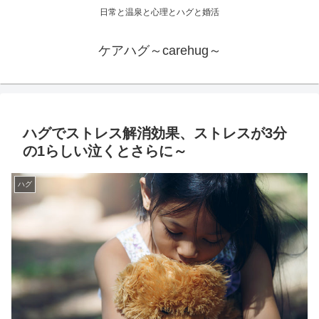
日常と温泉と心理とハグと婚活
ケアハグ～carehug～
ハグでストレス解消効果、ストレスが3分
の1らしい泣くとさらに～
ハグ