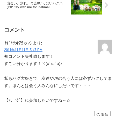
出会い、別れ、再会!!いっぱいハグハ
グ!!Stay with me for lifetime!
コメント
ﾔｷﾞﾚﾗ★75さん
より:
2011年11月11日 5:47 PM
初コメント失礼致します！
すごい分かります！ヾ(oﾟωﾟo)ﾉﾞ
私もハグ大好きで、友達やﾉﾘの合う人には必ずハグしてま
す。ほんとは会う人みんなにしたいです・・・
【ﾌﾘｰﾊｸﾞ】に参加したいですね～☆
返信