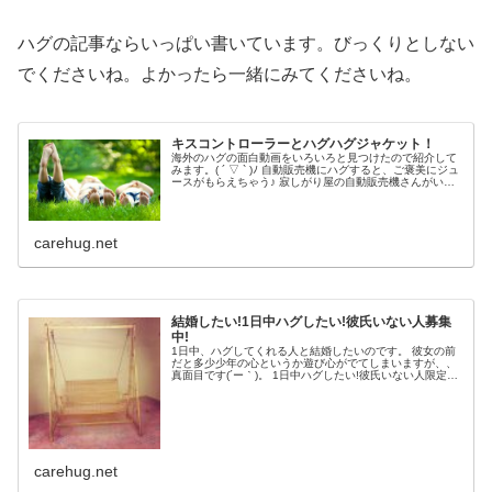
ハグの記事ならいっぱい書いています。びっくりとしない
でくださいね。よかったら一緒にみてくださいね。
キスコントローラーとハグハグジャケット！
海外のハグの面白動画をいろいろと見つけたので紹介して
みます。( ´ ▽ ` )ﾉ 自動販売機にハグすると、ご褒美にジュ
ースがもらえちゃう♪ 寂しがり屋の自動販売機さんがいま
した。 面白い〜〜( ´ ▽ ` )ﾉ コーラーかあ。 ハグすると
あ...
carehug.net
結婚したい!1日中ハグしたい!彼氏いない人募集
中!
1日中、ハグしてくれる人と結婚したいのです。 彼女の前
だと多少少年の心というか遊び心がでてしまいますが、、
真面目です(´ー｀)。 1日中ハグしたい!彼氏いない人限定で
結婚したい人募集のブログ 今は相手がいないので婚活中で
結婚相手募集中です。...
carehug.net