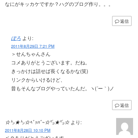
なにがキッカケですか？ハグのブログ作り。。。
返信
ぽろ
より:
2011年8月29日 7:21 PM
＞せんちゃんさん
コメありがとうございます。だね。
きっかけは話せば長くなるかな(笑)
リンクからいけるけど、
昔もそんなブログやっていたんだ。ヽ(´ー｀)ノ
返信
☆㌧★㌧☆ﾍﾟｯﾊﾟ~☆㌰★㌰☆
より:
2011年8月28日 10:10 PM
ペタありがとうございます