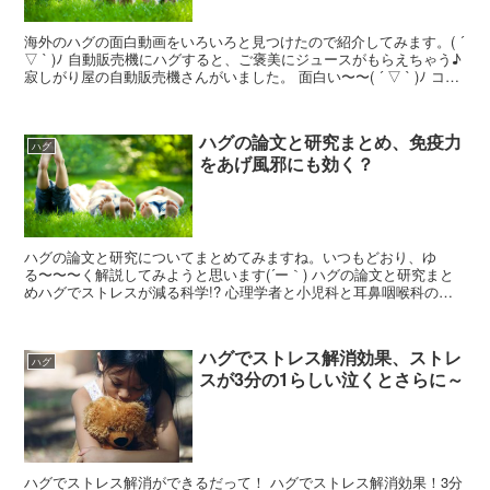
海外のハグの面白動画をいろいろと見つけたので紹介してみます。( ´
▽ ` )ﾉ 自動販売機にハグすると、ご褒美にジュースがもらえちゃう♪
寂しがり屋の自動販売機さんがいました。 面白い〜〜( ´ ▽ ` )ﾉ コー
ラーかあ。 ハグするとあ...
ハグの論文と研究まとめ、免疫力
ハグ
をあげ風邪にも効く？
ハグの論文と研究についてまとめてみますね。いつもどおり、ゆ
る〜〜〜く解説してみようと思います(´ー｀) ハグの論文と研究まと
めハグでストレスが減る科学!? 心理学者と小児科と耳鼻咽喉科のハ
グハグ論文〜風邪の免疫力がつく!? カーネギーメロン...
ハグでストレス解消効果、ストレ
ハグ
スが3分の1らしい泣くとさらに～
ハグでストレス解消ができるだって！ ハグでストレス解消効果！3分