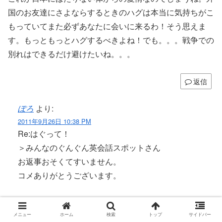
国のお友達にさよならするときのハグは本当に気持ちがこ
もっていてまた必ずあなたに会いに来るわ！そう思えま
す。もっともっとハグするべきよね！でも。。。戦争での
別れはできるだけ避けたいね。。。
返信
ぽろ
より:
2011年9月26日 10:38 PM
Re:はぐって！
＞みんなのぐんぐん英会話スポットさん
お返事おそくてすいません。
コメありがとうございます。
仲良し家族さんみたいですね。ヽ(´ー｀)ノ
メニュー
ホーム
検索
トップ
サイドバー