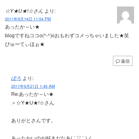
☆Y★U★!☆さん
より:
2011年9月14日 11:54 PM
あったか～い★
blogですねココo(^-^)oおもわずコメっちゃいました★笑
びゅーてぃほぉ★
返信
ぽろ
より:
2011年9月21日 1:45 AM
Re:あったか～い★
＞☆Y★U★!☆さん
ありがとさんです。
あったかいのが好きだなあ( ´ ▽ ` )ノ