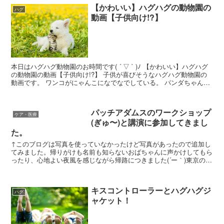
【かわいい】ハグハグの動物園の
ハグ
動画【子供向け!?】
本日はハグハグ動物園のお時間です( ´ ▽ ` )ﾉ 【かわいい】ハグハグ
の動物園の動画【子供向け!?】 子供が喜びそうなハグハグ動物園の
動画です。 ワンコがにゃんこになでなでしている。 パンダちゃんの
かまってちゃんぐらいが半端ない、こうい...
パッチアダムスのワークショップ
ケア・医療
(ぎゅ〜)と講演に参加してきまし
た。
↑このブログは写真を使っていなかったけど写真があったので追加し
てみました。帰りがけも名前も知らないおばちゃんに声かけしてもら
ったり、心地よい夜風を感じながら帰路につきました(´ー｀)東京の御
茶ノ水での開催でした↑ この前、パッチアダムスのワ...
キスコントローラーとハグハグジ
ハグ
ャケット！