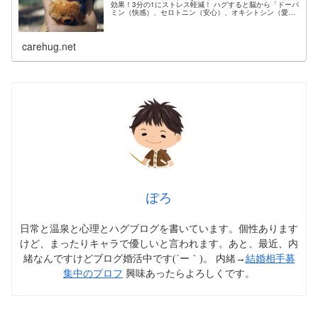
効果！3分の1にストレス軽減！ ハグすると脳から「ドーパ
ミン（快感）、セロトニン（安心）、オキシトシン（愛
情）」が分泌されるよね。 毎日30秒のハグでストレスの
1/3は解消されるみたい。...
carehug.net
ぽろ
日常と温泉と心理とハグブログを書いています。個性あります
けど、まったりキャラで優しいと言われます。あと、最近、内
緒なんですけどブログ婚活中です(´ー｀)。 内緒→
結婚相手募
集中のプロフ
興味あったらよろしくです。