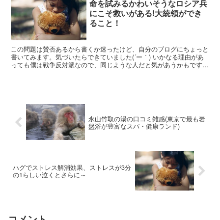
命を試みるかわいそうなロシア兵
にこそ救いがある!大統領ができ
ること！
この問題は賛否あるから書くか迷ったけど、自分のブログにちょっと
書いてみます。気づいたらできていました(´ー｀) いかなる理由があ
っても僕は戦争反対派なので、同じような人だと気があうかもです。
戦争反対は当たり前みたいな人がいいですね。 権力...
永山竹取の湯の口コミ雑感(東京で最も岩
盤浴が豊富なスパ・健康ランド)
ハグでストレス解消効果、ストレスが3分
の1らしい泣くとさらに～
コメント